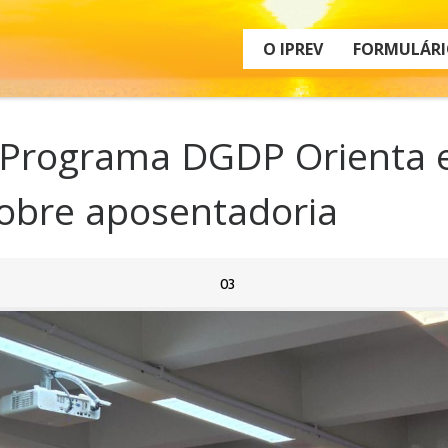
O IPREV
FORMULÁRI
o Programa DGDP Orienta e
sobre aposentadoria
03