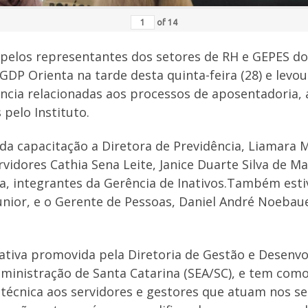
of
14
elos representantes dos setores de RH e GEPES dos
DP Orienta na tarde desta quinta-feira (28) e levo
ência relacionadas aos processos de aposentadoria,
pelo Instituto.
a capacitação a Diretora de Previdência, Liamara M
rvidores Cathia Sena Leite, Janice Duarte Silva de M
ima, integrantes da Gerência de Inativos.Também est
unior, e o Gerente de Pessoas, Daniel André Noebau
tiva promovida pela Diretoria de Gestão e Desenv
dministração de Santa Catarina (SEA/SC), e tem com
 técnica aos servidores e gestores que atuam nos s