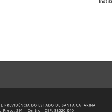
Insti
 DE PREVIDÊNCIA DO ESTADO DE SANTA CATARINA
 Preto, 291 – Centro - CEP: 88020-040