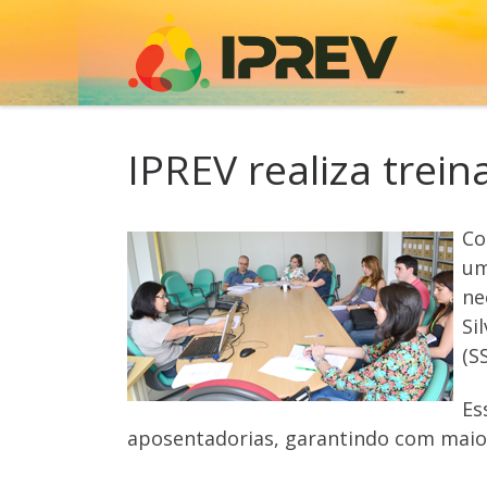
Skip to content
IPREV realiza trei
Co
um
ne
Si
(S
Es
aposentadorias, garantindo com maior