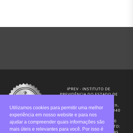
IPREV - INSTITUTO DE
PREVIDÊNCIA DO ESTADO DE
SANTA CATARINA
Rua Visconde de Ouro Preto,
Utilizamos cookies para permitir uma melhor
291 – Centro - CEP: 88020-040
experiência em nosso website e para nos
Florianópolis - SC
Telefones: (48) 3665-4600
ajudar a compreender quais informações são
HORÁRIO DE FUNCIONAMENTO:
mais úteis e relevantes para você. Por isso é
Central de Atendimento: das