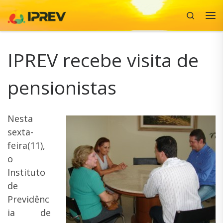
Search
Skip to content
Me
IPREV recebe visita de
pensionistas
Nesta
sexta-
feira(11),
o
Instituto
de
Previdênc
ia de