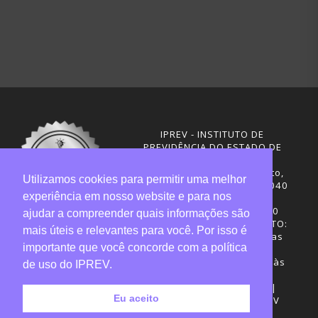
IPREV - INSTITUTO DE
PREVIDÊNCIA DO ESTADO DE
SANTA CATARINA
Rua Visconde de Ouro Preto,
Utilizamos cookies para permitir uma melhor
291 – Centro - CEP: 88020-040
experiência em nosso website e para nos
Florianópolis - SC
Telefones: (48) 3665-4600
ajudar a compreender quais informações são
HORÁRIO DE FUNCIONAMENTO:
mais úteis e relevantes para você. Por isso é
Central de Atendimento: das
importante que você concorde com a política
12h30 às 18h
Sede administrativa: 7h30 às
de uso do IPREV.
19h
Desenvolvimento: CIASC |
Eu aceito
Gestão do conteúdo: IPREV