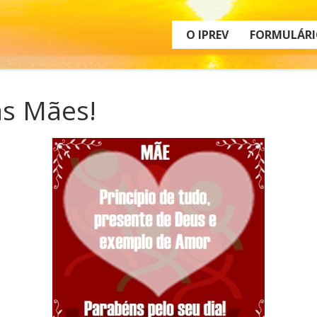
O IPREV
FORMULÁRI
as Mães!