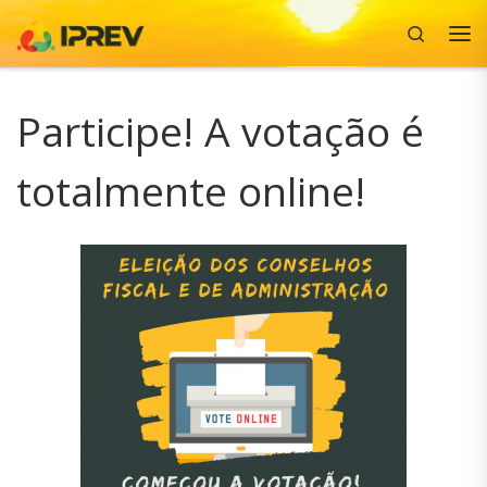
Search
Skip to content
Me
Participe! A votação é
totalmente online!