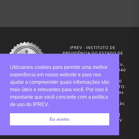
IPREV - INSTITUTO DE
PREVIDÊNCIA DO ESTADO DE
SANTA CATARINA
Rua Visconde de Ouro Preto,
Utilizamos cookies para permitir uma melhor
291 – Centro - CEP: 88020-040
experiência em nosso website e para nos
Florianópolis - SC
Telefones: (48) 3665-4600
ajudar a compreender quais informações são
HORÁRIO DE FUNCIONAMENTO:
mais úteis e relevantes para você. Por isso é
Central de Atendimento: das
importante que você concorde com a política
12h30 às 18h
Sede administrativa: 7h30 às
de uso do IPREV.
19h
Desenvolvimento: CIASC |
Eu aceito
Gestão do conteúdo: IPREV