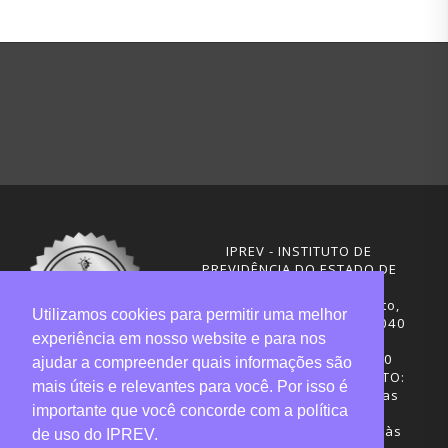
IPREV - INSTITUTO DE
PREVIDÊNCIA DO ESTADO DE
SANTA CATARINA
Rua Visconde de Ouro Preto,
Utilizamos cookies para permitir uma melhor
291 – Centro - CEP: 88020-040
experiência em nosso website e para nos
Florianópolis - SC
Telefones: (48) 3665-4600
ajudar a compreender quais informações são
HORÁRIO DE FUNCIONAMENTO:
mais úteis e relevantes para você. Por isso é
Central de Atendimento: das
importante que você concorde com a política
12h30 às 18h
Sede administrativa: 7h30 às
de uso do IPREV.