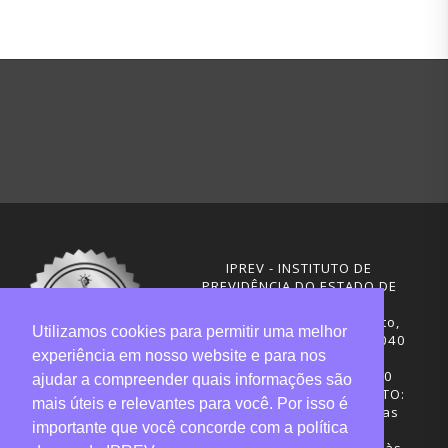
IPREV - INSTITUTO DE
PREVIDÊNCIA DO ESTADO DE
SANTA CATARINA
Rua Visconde de Ouro Preto,
Utilizamos cookies para permitir uma melhor
291 – Centro - CEP: 88020-040
experiência em nosso website e para nos
Florianópolis - SC
Telefones: (48) 3665-4600
ajudar a compreender quais informações são
HORÁRIO DE FUNCIONAMENTO:
mais úteis e relevantes para você. Por isso é
Central de Atendimento: das
importante que você concorde com a política
12h30 às 18h
Sede administrativa: 7h30 às