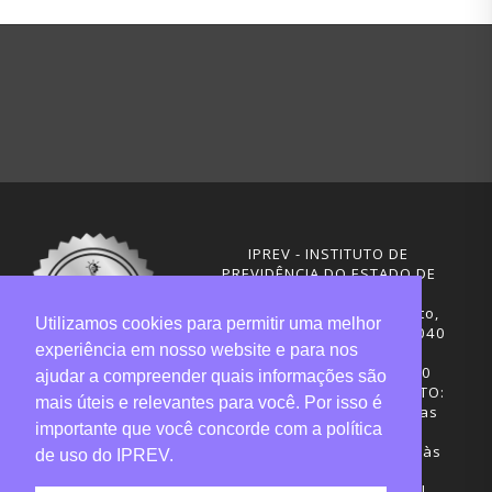
IPREV - INSTITUTO DE
PREVIDÊNCIA DO ESTADO DE
SANTA CATARINA
Rua Visconde de Ouro Preto,
Utilizamos cookies para permitir uma melhor
291 – Centro - CEP: 88020-040
experiência em nosso website e para nos
Florianópolis - SC
Telefones: (48) 3665-4600
ajudar a compreender quais informações são
HORÁRIO DE FUNCIONAMENTO:
mais úteis e relevantes para você. Por isso é
Central de Atendimento: das
importante que você concorde com a política
12h30 às 18h
Sede administrativa: 7h30 às
de uso do IPREV.
19h
Desenvolvimento: CIASC |