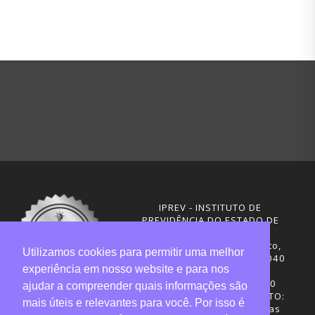
IPREV - INSTITUTO DE
PREVIDÊNCIA DO ESTADO DE
SANTA CATARINA
Rua Visconde de Ouro Preto,
Utilizamos cookies para permitir uma melhor
291 – Centro - CEP: 88020-040
experiência em nosso website e para nos
Florianópolis - SC
Telefones: (48) 3665-4600
ajudar a compreender quais informações são
HORÁRIO DE FUNCIONAMENTO:
mais úteis e relevantes para você. Por isso é
Central de Atendimento: das