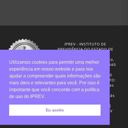
IPREV - INSTITUTO DE
PREVIDÊNCIA DO ESTADO DE
SANTA CATARINA
Rua Visconde de Ouro Preto,
Utilizamos cookies para permitir uma melhor
291 – Centro - CEP: 88020-040
experiência em nosso website e para nos
Florianópolis - SC
Telefones: (48) 3665-4600
ajudar a compreender quais informações são
HORÁRIO DE FUNCIONAMENTO:
mais úteis e relevantes para você. Por isso é
Central de Atendimento: das
importante que você concorde com a política
12h30 às 18h
Sede administrativa: 7h30 às
de uso do IPREV.
19h
Desenvolvimento: CIASC |
Eu aceito
Gestão do conteúdo: IPREV