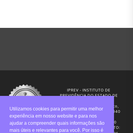
IPREV - INSTITUTO DE
PREVIDÊNCIA DO ESTADO DE
SANTA CATARINA
Rua Visconde de Ouro Preto,
Utilizamos cookies para permitir uma melhor
291 – Centro - CEP: 88020-040
experiência em nosso website e para nos
Florianópolis - SC
Telefones: (48) 3665-4600
ajudar a compreender quais informações são
HORÁRIO DE FUNCIONAMENTO:
mais úteis e relevantes para você. Por isso é
Central de Atendimento: das