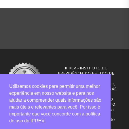
IPREV - INSTITUTO DE
PREVIDÊNCIA DO ESTADO DE
SANTA CATARINA
Rua Visconde de Ouro Preto,
Utilizamos cookies para permitir uma melhor
291 – Centro - CEP: 88020-040
experiência em nosso website e para nos
Florianópolis - SC
Telefones: (48) 3665-4600
ajudar a compreender quais informações são
HORÁRIO DE FUNCIONAMENTO:
mais úteis e relevantes para você. Por isso é
Central de Atendimento: das
importante que você concorde com a política
12h30 às 18h
Sede administrativa: 7h30 às
de uso do IPREV.
19h